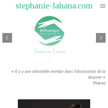
stephanie-lahana.com
Passer
au
contenu
principal
«
Il y a une admirable énergie dans l’obstination de la
douceur
»
Platon